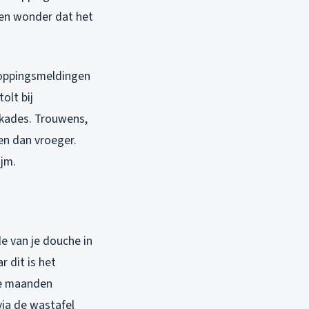
een wonder dat het
toppingsmeldingen
olt bij
kades. Trouwens,
n dan vroeger.
ijm.
e van je douche in
 dit is het
ie maanden
ia de wastafel