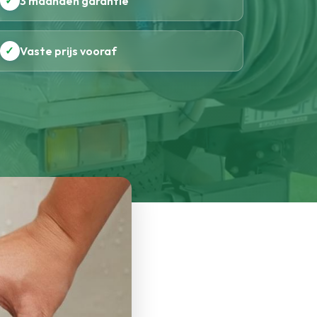
✓
3 maanden garantie
✓
Vaste prijs vooraf