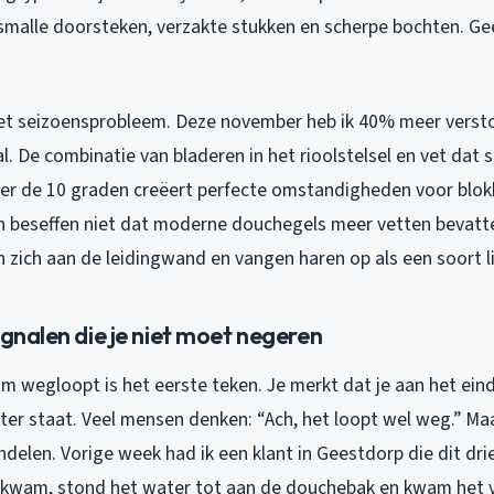
malle doorsteken, verzakte stukken en scherpe bochten. G
het seizoensprobleem. Deze november heb ik 40% meer vers
 De combinatie van bladeren in het rioolstelsel en vet dat st
r de 10 graden creëert perfecte omstandigheden voor blok
beseffen niet dat moderne douchegels meer vetten bevatte
 zich aan de leidingwand en vangen haren op als een soort l
ignalen die je niet moet negeren
m wegloopt is het eerste teken. Je merkt dat je aan het eind
er staat. Veel mensen denken: “Ach, het loopt wel weg.” Maar
elen. Vorige week had ik een klant in Geestdorp die dit dr
 kwam, stond het water tot aan de douchebak en kwam het v