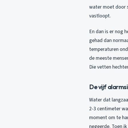
water moet door s
vastloopt.
En dan is er nog 
gehad dan normaal.
temperaturen onde
de meeste mensen 
Die vetten hechten
De vijf alarms
Water dat langzaa
2-3 centimeter wat
moment om te hand
negeerde. Toen ik