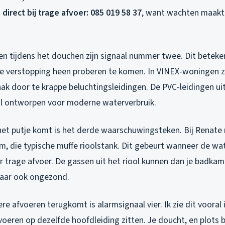
 direct bij trage afvoer: 085 019 58 37
, want wachten maakt 
en tijdens het douchen zijn signaal nummer twee. Dit beteke
de verstopping heen proberen te komen. In VINEX-woningen zo
aak door te krappe beluchtingsleidingen. De PVC-leidingen uit 
aal ontworpen voor moderne waterverbruik.
 het putje komt is het derde waarschuwingsteken. Bij Renate r
, die typische muffe rioolstank. Dit gebeurt wanneer de wat
r trage afvoer. De gassen uit het riool kunnen dan je badkam
 maar ook ongezond.
re afvoeren terugkomt is alarmsignaal vier. Ik zie dit vooral i
eren op dezelfde hoofdleiding zitten. Je doucht, en plots bo