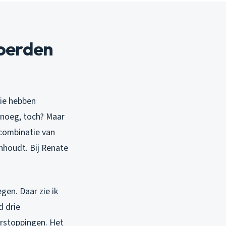
oerden
Die hebben
enoeg, toch? Maar
 combinatie van
nhoudt. Bij Renate
gen. Daar zie ik
d drie
erstoppingen. Het