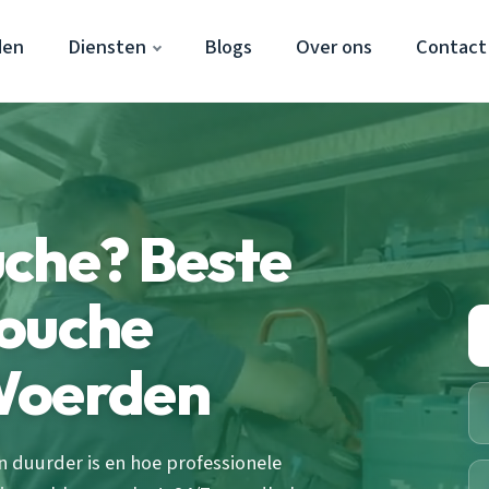
den
Diensten
Blogs
Over ons
Contact
uche? Beste
douche
Woerden
duurder is en hoe professionele