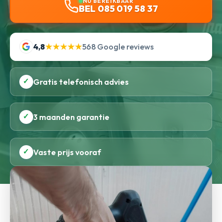
NU BEREIKBAAR
BEL 085 019 58 37
4,8
★★★★★
568 Google reviews
✓
Gratis telefonisch advies
✓
3 maanden garantie
✓
Vaste prijs vooraf