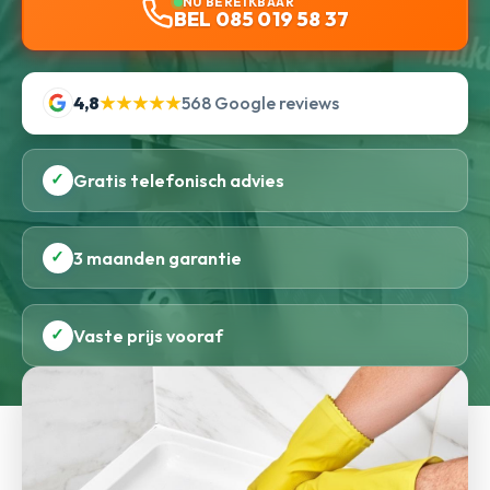
NU BEREIKBAAR
BEL 085 019 58 37
4,8
★★★★★
568 Google reviews
✓
Gratis telefonisch advies
✓
3 maanden garantie
✓
Vaste prijs vooraf