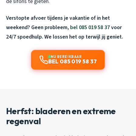
de sifons te gieten.
Verstopte afvoer tijdens je vakantie of in het
weekend? Geen probleem,
bel 085 019 58 37
voor
24/7 spoedhulp. We lossen het op terwijl jij geniet.
NU BEREIKBAAR
BEL 085 019 58 37
Herfst: bladeren en extreme
regenval