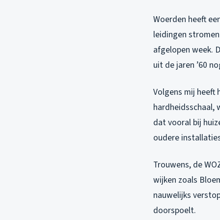
Woerden heeft een
leidingen stromen
afgelopen week. Da
uit de jaren ’60 n
Volgens mij heeft
hardheidsschaal, 
dat vooral bij hui
oudere installatie
Trouwens, de WOZ-
wijken zoals Bloe
nauwelijks verstop
doorspoelt.