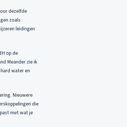
oor dezelfde
jgen zoals
ijzeren leidingen
 dH op de
and Meander zie ik
n hard water en
ering. Nieuwere
erskoppelingen die
ppast met wat je