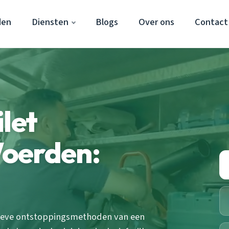
den
Diensten
Blogs
Over ons
Contact
let
oerden:
ctieve ontstoppingsmethoden van een