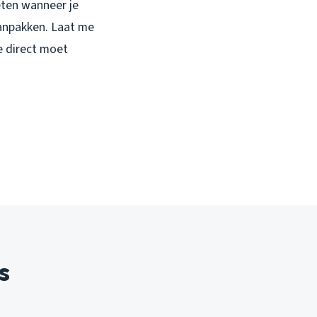
eten wanneer je
anpakken. Laat me
je direct moet
s