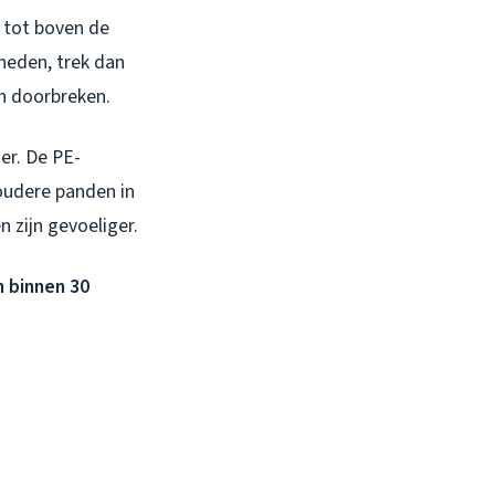
s tot boven de
neden, trek dan
n doorbreken.
er. De PE-
oudere panden in
 zijn gevoeliger.
n binnen 30