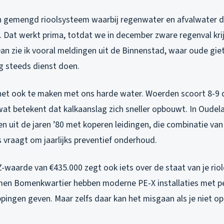
 gemengd rioolsysteem waarbij regenwater en afvalwater d
. Dat werkt prima, totdat we in december zware regenval kri
n zie ik vooral meldingen uit de Binnenstad, waar oude giet
og steeds dienst doen.
 het ook te maken met ons harde water. Woerden scoort 8-9
wat betekent dat kalkaanslag zich sneller opbouwt. In Oudel
zen uit de jaren ’80 met koperen leidingen, die combinatie va
s vraagt om jaarlijks preventief onderhoud.
waarde van €435.000 zegt ook iets over de staat van je riol
men Bomenkwartier hebben moderne PE-X installaties met p
pingen geven. Maar zelfs daar kan het misgaan als je niet o