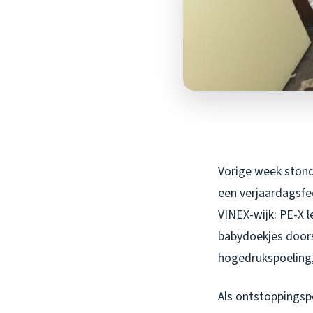
Vorige week stond 
een verjaardagsfee
VINEX-wijk: PE-X l
babydoekjes doors
hogedrukspoeling,
Als ontstoppingspe