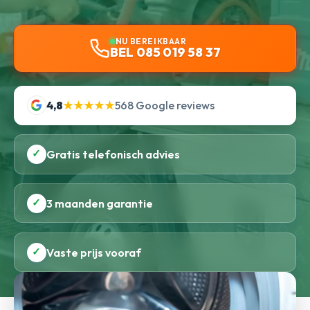
NU BEREIKBAAR
BEL 085 019 58 37
4,8
★★★★★
568 Google reviews
✓
Gratis telefonisch advies
✓
3 maanden garantie
✓
Vaste prijs vooraf