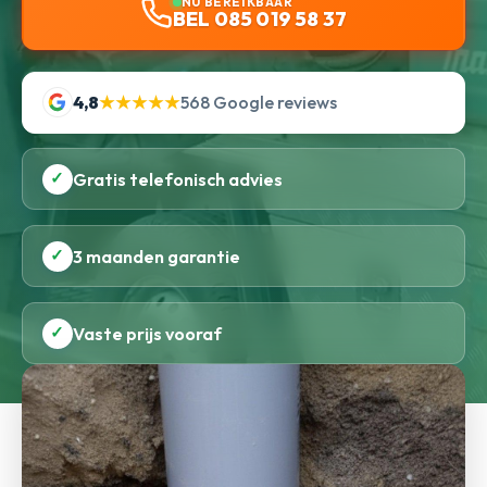
NU BEREIKBAAR
BEL 085 019 58 37
4,8
★★★★★
568 Google reviews
✓
Gratis telefonisch advies
✓
3 maanden garantie
✓
Vaste prijs vooraf