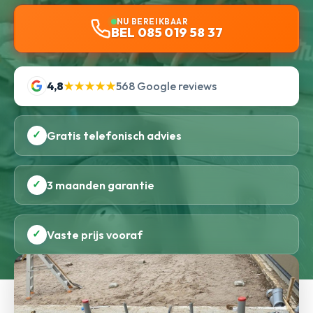
NU BEREIKBAAR
BEL 085 019 58 37
4,8
★★★★★
568 Google reviews
✓
Gratis telefonisch advies
✓
3 maanden garantie
✓
Vaste prijs vooraf