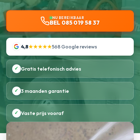
NU BEREIKBAAR
BEL 085 019 58 37
4,8
★★★★★
568 Google reviews
✓
Gratis telefonisch advies
✓
3 maanden garantie
✓
Vaste prijs vooraf