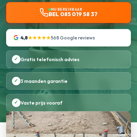
NU BEREIKBAAR
BEL 085 019 58 37
4,8
★★★★★
568 Google reviews
✓
Gratis telefonisch advies
✓
3 maanden garantie
✓
Vaste prijs vooraf